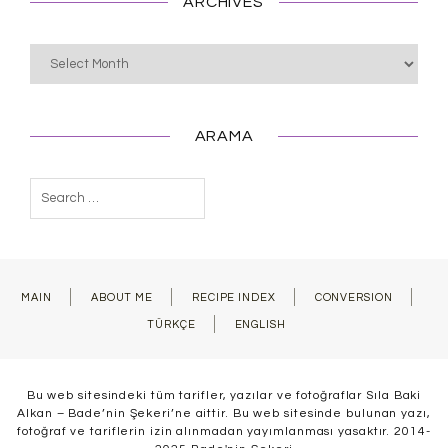
ARCHIVES
Archives
ARAMA
Search
for:
MAIN
ABOUT ME
RECIPE INDEX
CONVERSION
TÜRKÇE
ENGLISH
Bu web sitesindeki tüm tarifler, yazılar ve fotoğraflar Sıla Baki
Alkan – Bade’nin Şekeri’ne aittir. Bu web sitesinde bulunan yazı,
fotoğraf ve tariflerin izin alınmadan yayımlanması yasaktır. 2014-