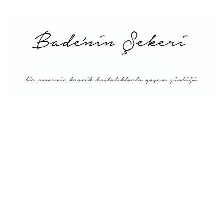
Main
About Me
Recipe Index
Conversion
Türkçe
English