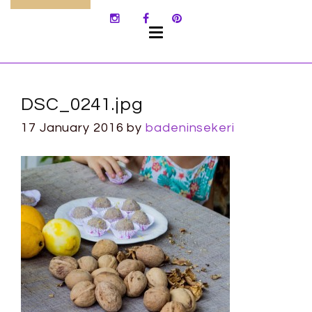
SKIP
TO
CONTENT
DSC_0241.jpg
17 January 2016
by
badeninsekeri