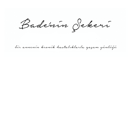
Menü
Tarifler
Blog Hakkında: Bade’nin
Şekeri’nin doğuşu ve
Misyonu
Kitaplar
Diyete Göre