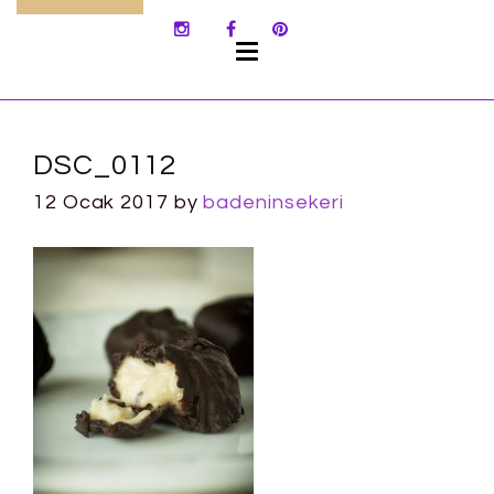
SKIP
TO
CONTENT
DSC_0112
12 Ocak 2017
by
badeninsekeri