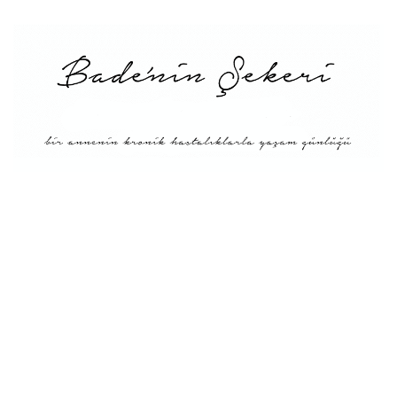
Menü
Tarifler
Blog Hakkında: Bade’nin
Şekeri’nin doğuşu ve
Misyonu
Kitaplar
Diyete Göre