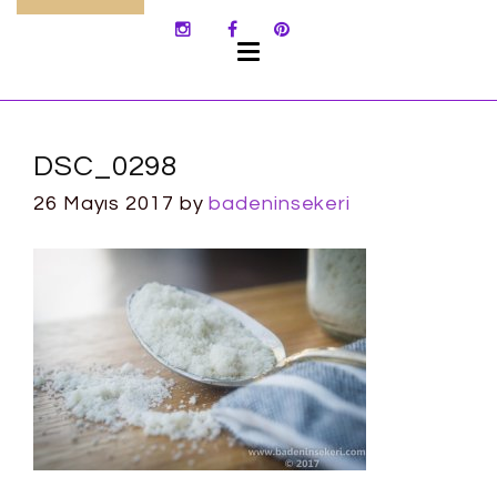
SKIP
TO
CONTENT
DSC_0298
26 Mayıs 2017
by
badeninsekeri