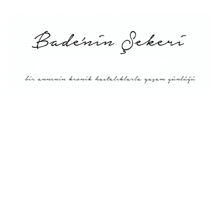
Menü
Tarifler
Blog Hakkında: Bade’nin
Şekeri’nin doğuşu ve
Misyonu
Kitaplar
Diyete Göre