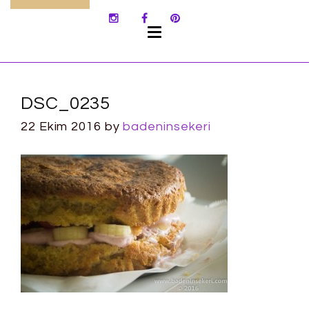
SKIP
TO
CONTENT
DSC_0235
22 Ekim 2016
by
badeninsekeri