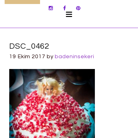
SKIP
TO
CONTENT
DSC_0462
19 Ekim 2017
by
badeninsekeri