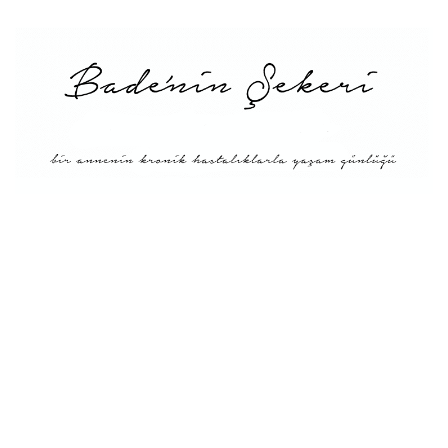
Menü
Tarifler
Blog Hakkında: Bade’nin
Şekeri’nin doğuşu ve
Misyonu
Kitaplar
Diyete Göre