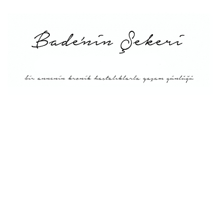
Menü
Tarifler
Blog Hakkında: Bade’nin
Şekeri’nin doğuşu ve
Misyonu
Kitaplar
Diyete Göre