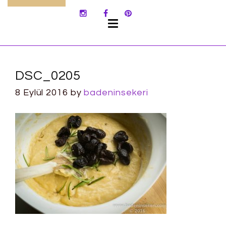
SKIP
TO
CONTENT
DSC_0205
8 Eylül 2016
by
badeninsekeri