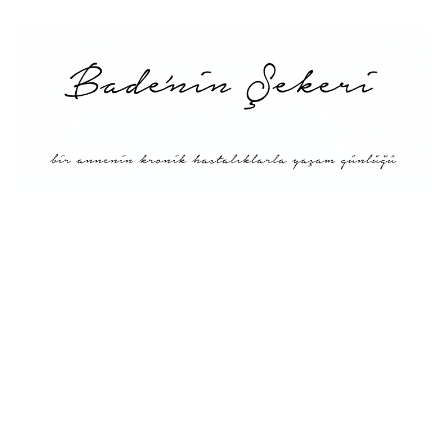
Menü
Tarifler
Blog Hakkında: Bade’nin
Şekeri’nin doğuşu ve
Misyonu
Kitaplar
Diyete Göre