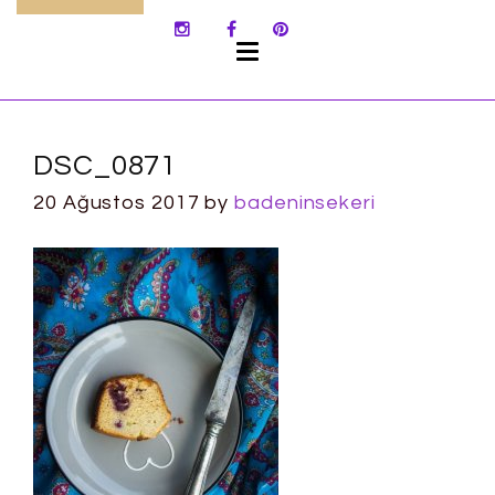
SKIP
TO
CONTENT
DSC_0871
20 Ağustos 2017
by
badeninsekeri