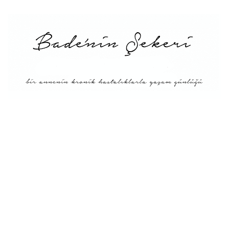
Menü
Tarifler
Blog Hakkında: Bade’nin
Şekeri’nin doğuşu ve
Misyonu
Kitaplar
Diyete Göre