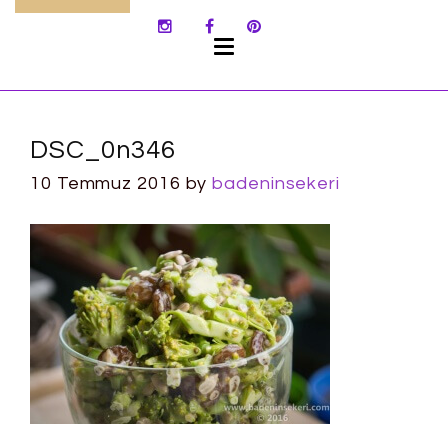
SKIP
TO
CONTENT
DSC_0n346
10 Temmuz 2016
by
badeninsekeri