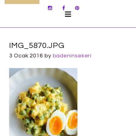
SKIP
TO
CONTENT
IMG_5870.JPG
3 Ocak 2016
by
badeninsekeri