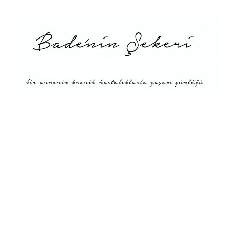
Menü
Tarifler
Blog Hakkında: Bade’nin
Şekeri’nin doğuşu ve
Misyonu
Kitaplar
Diyete Göre