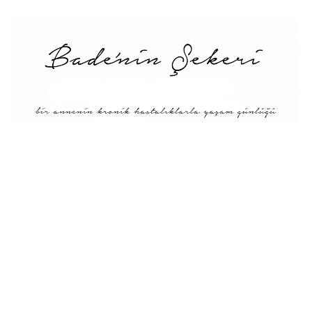
Menü
Tarifler
Blog Hakkında: Bade’nin
Şekeri’nin doğuşu ve
Misyonu
Kitaplar
Diyete Göre