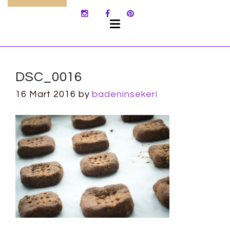
SKIP
TO
CONTENT
DSC_0016
16 Mart 2016
by
badeninsekeri