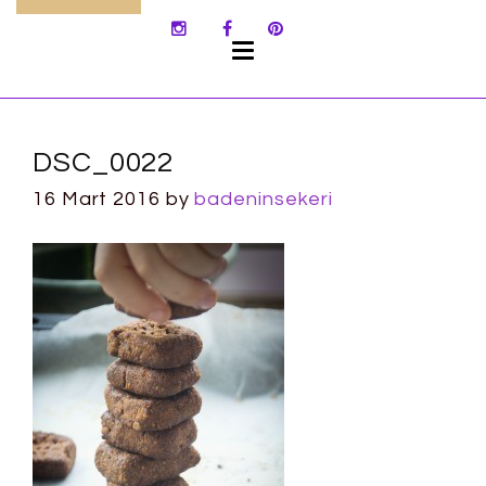
SKIP
TO
CONTENT
DSC_0022
16 Mart 2016
by
badeninsekeri