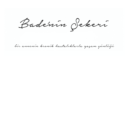
Menü
Tarifler
Blog Hakkında: Bade’nin
Şekeri’nin doğuşu ve
Misyonu
Kitaplar
Diyete Göre