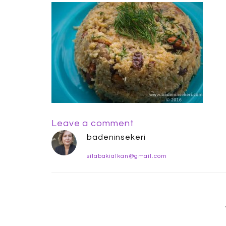
Leave a comment
badeninsekeri
silabakialkan@gmail.com