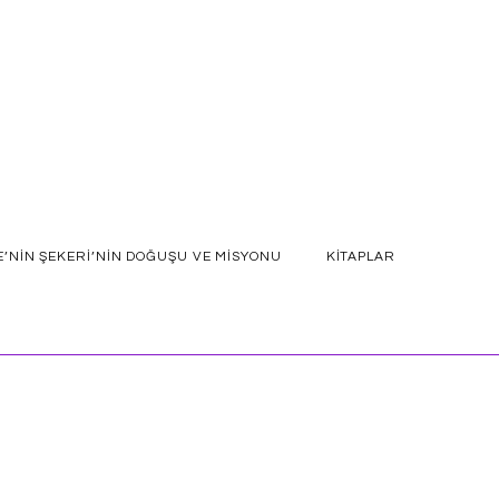
E’NIN ŞEKERI’NIN DOĞUŞU VE MISYONU
KITAPLAR