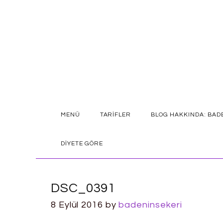
SKIP
MENÜ
TARIFLER
BLOG HAKKINDA: BAD
TO
CONTENT
DIYETE GÖRE
DSC_0391
8 Eylül 2016
by
badeninsekeri