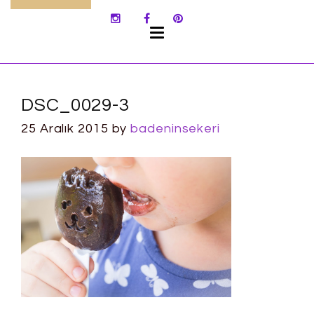
SKIP
TO
CONTENT
DSC_0029-3
25 Aralık 2015
by
badeninsekeri