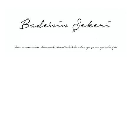
Menü
Tarifler
Blog Hakkında: Bade’nin
Şekeri’nin doğuşu ve
Misyonu
Kitaplar
Diyete Göre