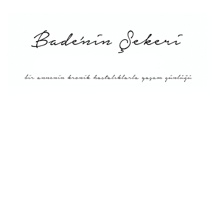
Menü
Tarifler
Blog Hakkında: Bade’nin
Şekeri’nin doğuşu ve
Misyonu
Kitaplar
Diyete Göre