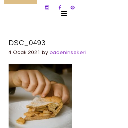
SKIP
TO
CONTENT
DSC_0493
4 Ocak 2021
by
badeninsekeri