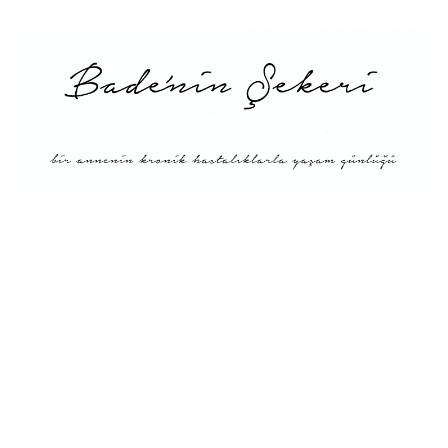
Menü
Tarifler
Blog Hakkında: Bade’nin
Şekeri’nin doğuşu ve
Misyonu
Kitaplar
Diyete Göre