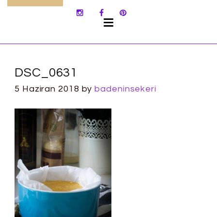
SKIP
TO
CONTENT
DSC_0631
5 Haziran 2018
by
badeninsekeri