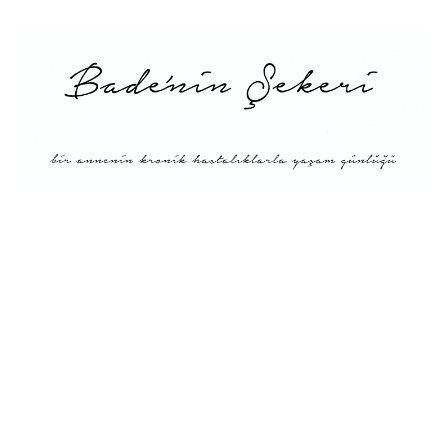
Menü
Tarifler
Blog Hakkında: Bade’nin
Şekeri’nin doğuşu ve
Misyonu
Kitaplar
Diyete Göre