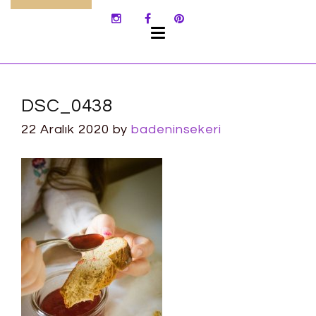
SKIP
TO
CONTENT
DSC_0438
22 Aralık 2020
by
badeninsekeri