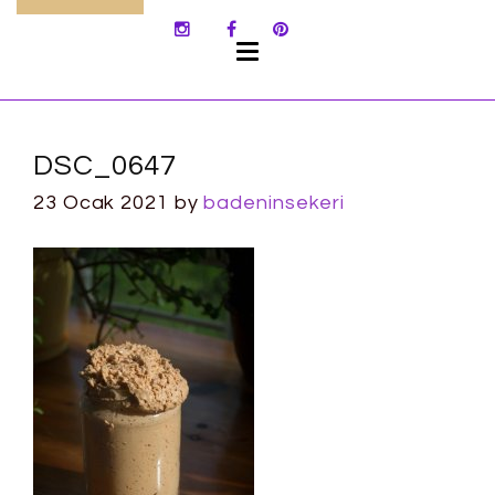
SKIP
TO
CONTENT
DSC_0647
23 Ocak 2021
by
badeninsekeri