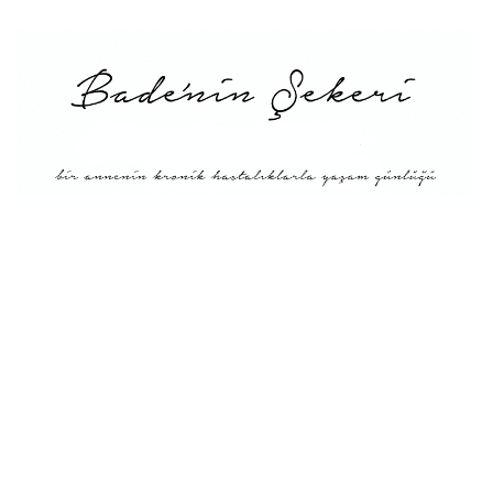
Menü
Tarifler
Blog Hakkında: Bade’nin
Şekeri’nin doğuşu ve
Misyonu
Kitaplar
Diyete Göre