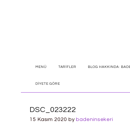
SKIP
MENÜ
TARIFLER
BLOG HAKKINDA: BAD
TO
CONTENT
DIYETE GÖRE
DSC_023222
15 Kasım 2020
by
badeninsekeri