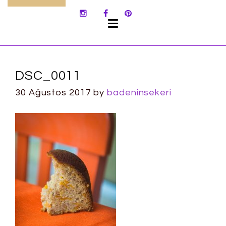
SKIP
TO
CONTENT
DSC_0011
30 Ağustos 2017
by
badeninsekeri