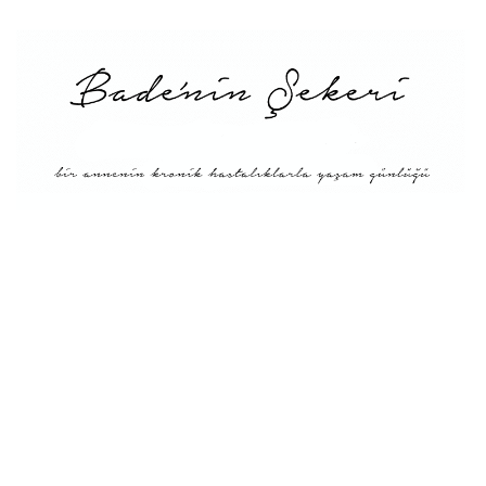
Menü
Tarifler
Blog Hakkında: Bade’nin
Şekeri’nin doğuşu ve
Misyonu
Kitaplar
Diyete Göre