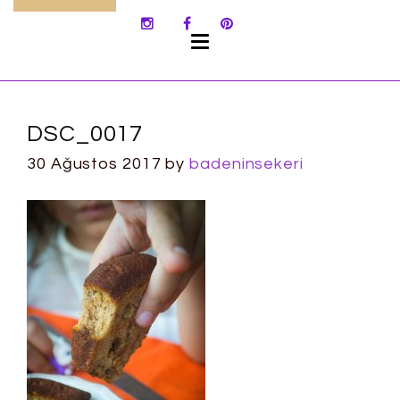
SKIP
TO
CONTENT
DSC_0017
30 Ağustos 2017
by
badeninsekeri