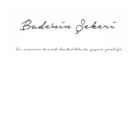
Menü
Tarifler
Blog Hakkında: Bade’nin
Şekeri’nin doğuşu ve
Misyonu
Kitaplar
Diyete Göre