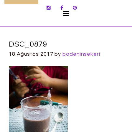
SKIP
TO
CONTENT
DSC_0879
18 Ağustos 2017
by
badeninsekeri