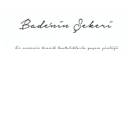
Menü
Tarifler
Blog Hakkında: Bade’nin
Şekeri’nin doğuşu ve
Misyonu
Kitaplar
Diyete Göre