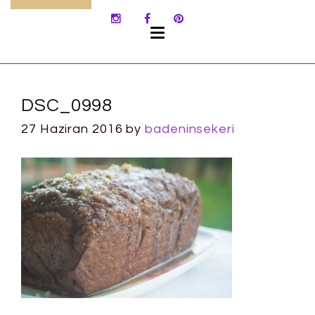
SKIP
TO
CONTENT
DSC_0998
27 Haziran 2016
by
badeninsekeri