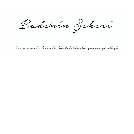
Menü
Tarifler
Blog Hakkında: Bade’nin
Şekeri’nin doğuşu ve
Misyonu
Kitaplar
Diyete Göre