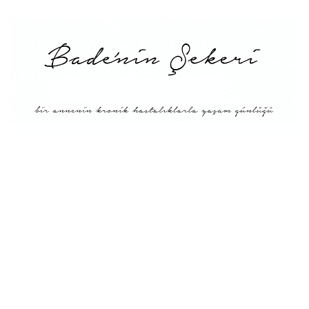
Menü
Tarifler
Blog Hakkında: Bade’nin
Şekeri’nin doğuşu ve
Misyonu
Kitaplar
Diyete Göre