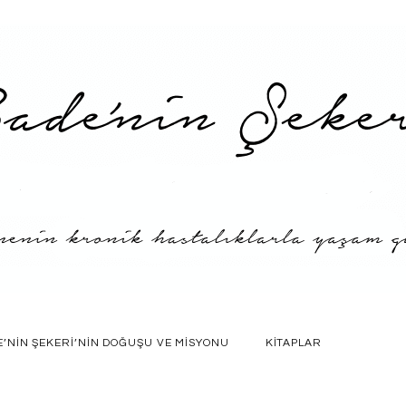
E’NIN ŞEKERI’NIN DOĞUŞU VE MISYONU
KITAPLAR