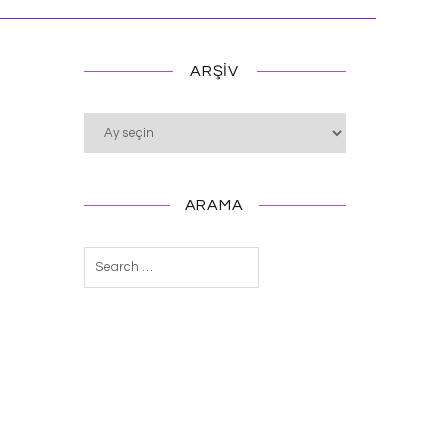
ARŞIV
Arşiv
ARAMA
Arama: