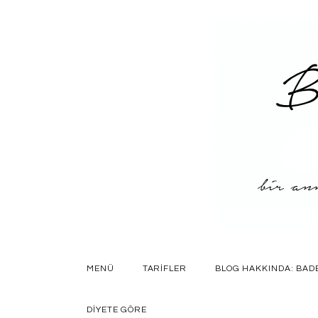
SKIP
MENÜ
TARIFLER
BLOG HAKKINDA: BAD
TO
CONTENT
DIYETE GÖRE