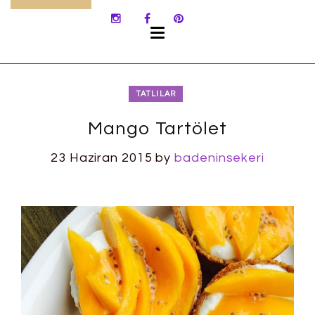
SKIP
TO
CONTENT
TATLILAR
Mango Tartölet
23 Haziran 2015
by
badeninsekeri