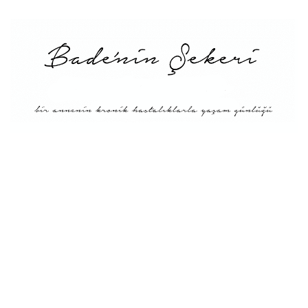
Menü
Tarifler
Blog Hakkında: Bade’nin
Şekeri’nin doğuşu ve
Misyonu
Kitaplar
Diyete Göre