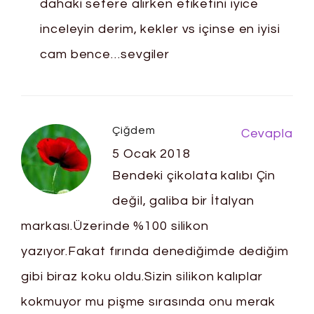
dahaki sefere alırken etiketini iyice
inceleyin derim, kekler vs içinse en iyisi
cam bence…sevgiler
Çiğdem
Cevapla
5 Ocak 2018
Bendeki çikolata kalıbı Çin
değil, galiba bir İtalyan
markası.Üzerinde %100 silikon
yazıyor.Fakat fırında denediğimde dediğim
gibi biraz koku oldu.Sizin silikon kalıplar
kokmuyor mu pişme sırasında onu merak