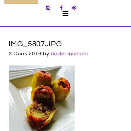
SKIP
TO
CONTENT
IMG_5807.JPG
3 Ocak 2016
by
badeninsekeri