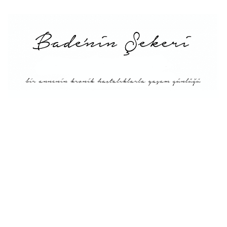
Menü
Tarifler
Blog Hakkında: Bade’nin
Şekeri’nin doğuşu ve
Misyonu
Kitaplar
Diyete Göre