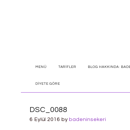
SKIP
MENÜ
TARIFLER
BLOG HAKKINDA: BAD
TO
CONTENT
DIYETE GÖRE
DSC_0088
6 Eylül 2016
by
badeninsekeri