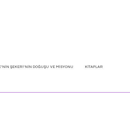
E’NIN ŞEKERI’NIN DOĞUŞU VE MISYONU
KITAPLAR