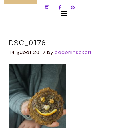
SKIP
TO
CONTENT
DSC_0176
14 Şubat 2017
by
badeninsekeri