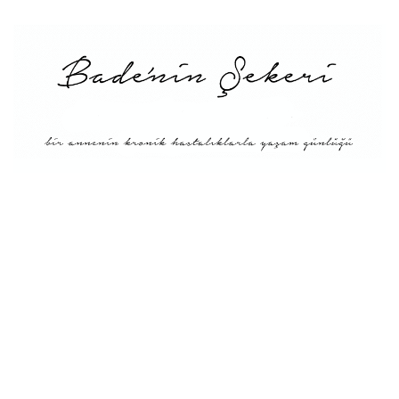
Menü
Tarifler
Blog Hakkında: Bade’nin
Şekeri’nin doğuşu ve
Misyonu
Kitaplar
Diyete Göre