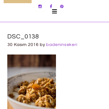
SKIP
TO
CONTENT
DSC_0138
30 Kasım 2016
by
badeninsekeri