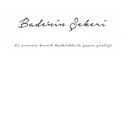
Menü
Tarifler
Blog Hakkında: Bade’nin
Şekeri’nin doğuşu ve
Misyonu
Kitaplar
Diyete Göre