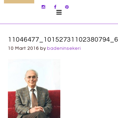
SKIP
TO
CONTENT
11046477_10152731102380794_
10 Mart 2016
by
badeninsekeri