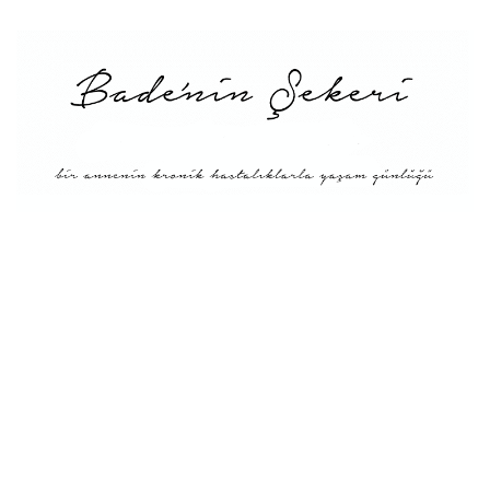
Menü
Tarifler
Blog Hakkında: Bade’nin
Şekeri’nin doğuşu ve
Misyonu
Kitaplar
Diyete Göre