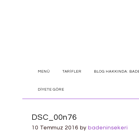
SKIP
MENÜ
TARIFLER
BLOG HAKKINDA: BAD
TO
CONTENT
DIYETE GÖRE
DSC_00n76
10 Temmuz 2016
by
badeninsekeri