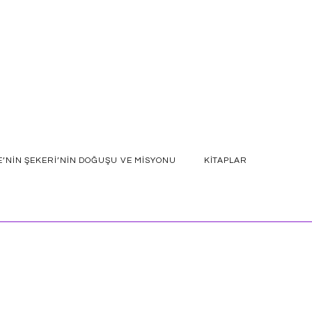
E’NIN ŞEKERI’NIN DOĞUŞU VE MISYONU
KITAPLAR