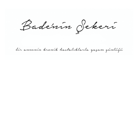
Menü
Tarifler
Blog Hakkında: Bade’nin
Şekeri’nin doğuşu ve
Misyonu
Kitaplar
Diyete Göre