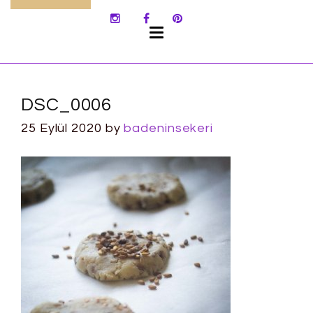
SKIP
TO
CONTENT
DSC_0006
25 Eylül 2020
by
badeninsekeri