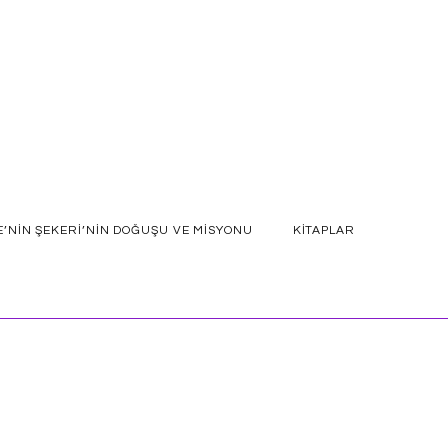
E’NIN ŞEKERI’NIN DOĞUŞU VE MISYONU
KITAPLAR