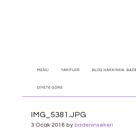
SKIP
MENÜ
TARIFLER
BLOG HAKKINDA: BAD
TO
CONTENT
DIYETE GÖRE
IMG_5381.JPG
3 Ocak 2016
by
badeninsekeri