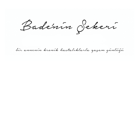
Menü
Tarifler
Blog Hakkında: Bade’nin
Şekeri’nin doğuşu ve
Misyonu
Kitaplar
Diyete Göre