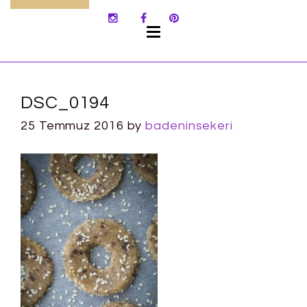
SKIP
TO
CONTENT
DSC_0194
25 Temmuz 2016
by
badeninsekeri