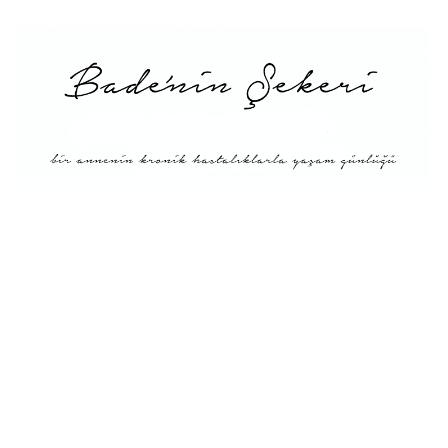
Menü
Tarifler
Blog Hakkında: Bade’nin
Şekeri’nin doğuşu ve
Misyonu
Kitaplar
Diyete Göre