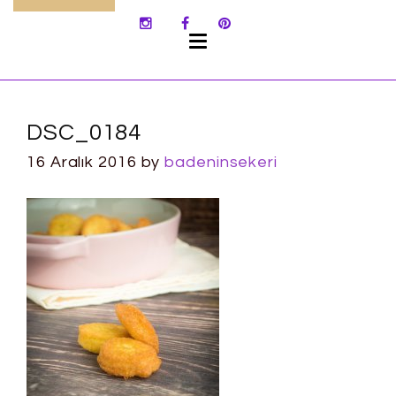
SKIP
TO
CONTENT
DSC_0184
16 Aralık 2016
by
badeninsekeri