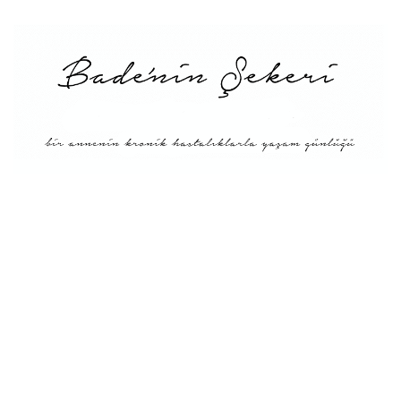
Menü
Tarifler
Blog Hakkında: Bade’nin
Şekeri’nin doğuşu ve
Misyonu
Kitaplar
Diyete Göre