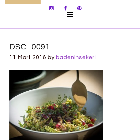
SKIP
TO
CONTENT
DSC_0091
11 Mart 2016
by
badeninsekeri