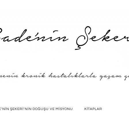
E’NIN ŞEKERI’NIN DOĞUŞU VE MISYONU
KITAPLAR