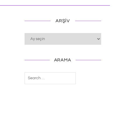
ARŞIV
Arşiv
ARAMA
Arama: