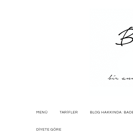
SKIP
MENÜ
TARIFLER
BLOG HAKKINDA: BAD
TO
CONTENT
DIYETE GÖRE