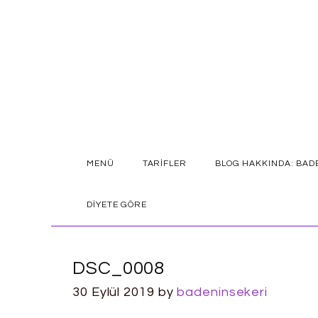
SKIP
MENÜ
TARIFLER
BLOG HAKKINDA: BAD
TO
CONTENT
DIYETE GÖRE
DSC_0008
30 Eylül 2019
by
badeninsekeri