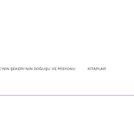
E’NIN ŞEKERI’NIN DOĞUŞU VE MISYONU
KITAPLAR