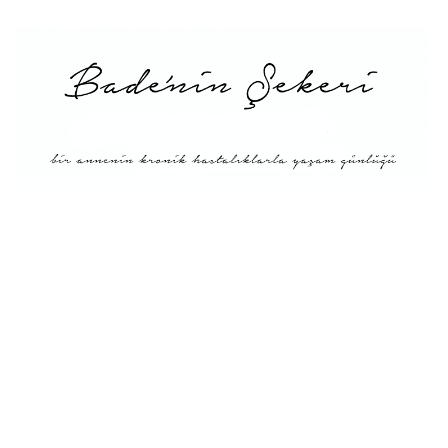
Menü
Tarifler
Blog Hakkında: Bade’nin
Şekeri’nin doğuşu ve
Misyonu
Kitaplar
Diyete Göre