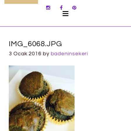
SKIP
TO
CONTENT
IMG_6068.JPG
3 Ocak 2016
by
badeninsekeri