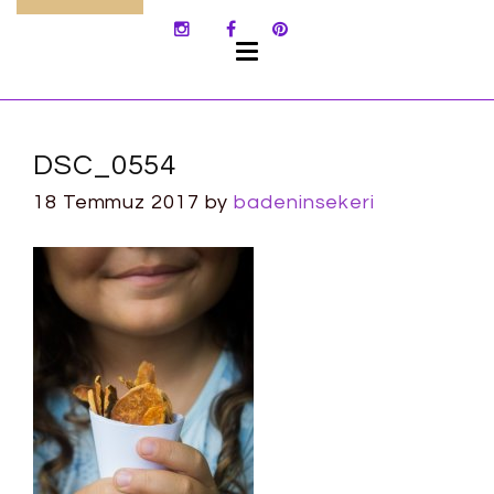
SKIP
TO
CONTENT
DSC_0554
18 Temmuz 2017
by
badeninsekeri