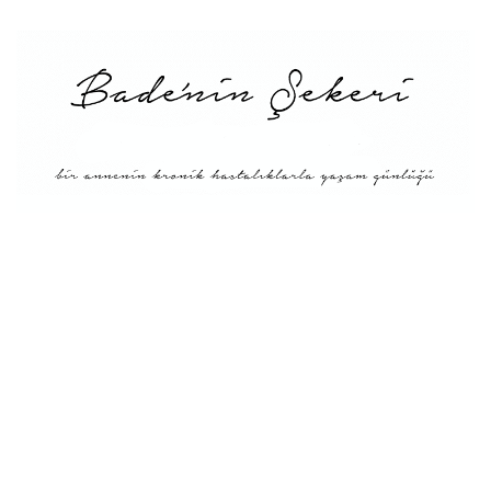
Menü
Tarifler
Blog Hakkında: Bade’nin
Şekeri’nin doğuşu ve
Misyonu
Kitaplar
Diyete Göre