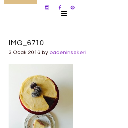
SKIP
TO
CONTENT
IMG_6710
3 Ocak 2016
by
badeninsekeri