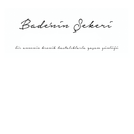
Menü
Tarifler
Blog Hakkında: Bade’nin
Şekeri’nin doğuşu ve
Misyonu
Kitaplar
Diyete Göre