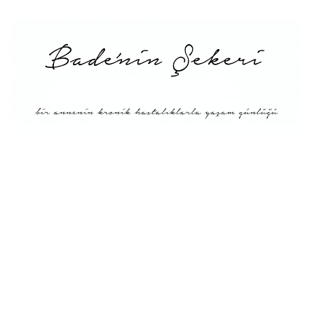
Menü
Tarifler
Blog Hakkında: Bade’nin
Şekeri’nin doğuşu ve
Misyonu
Kitaplar
Diyete Göre