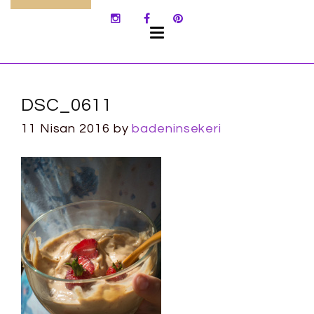
SKIP
TO
CONTENT
DSC_0611
11 Nisan 2016
by
badeninsekeri