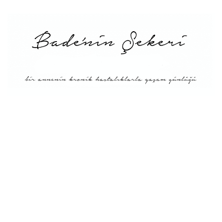
Menü
Tarifler
Blog Hakkında: Bade’nin
Şekeri’nin doğuşu ve
Misyonu
Kitaplar
Diyete Göre