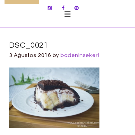
SKIP
TO
CONTENT
DSC_0021
3 Ağustos 2016
by
badeninsekeri