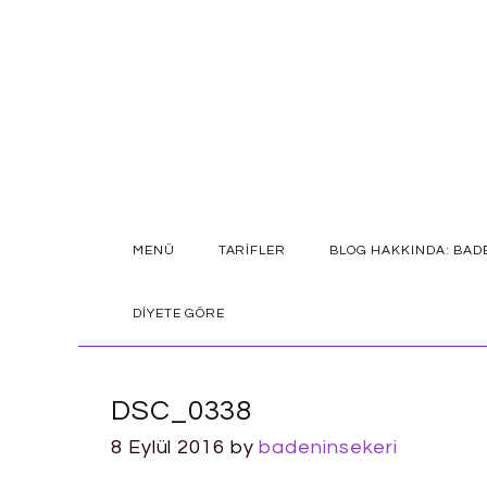
SKIP
MENÜ
TARIFLER
BLOG HAKKINDA: BAD
TO
CONTENT
DIYETE GÖRE
DSC_0338
8 Eylül 2016
by
badeninsekeri