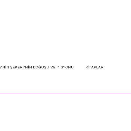
E’NIN ŞEKERI’NIN DOĞUŞU VE MISYONU
KITAPLAR