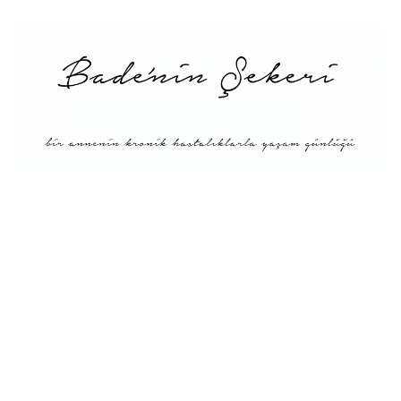
Menü
Tarifler
Blog Hakkında: Bade’nin
Şekeri’nin doğuşu ve
Misyonu
Kitaplar
Diyete Göre