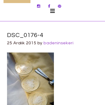
SKIP
TO
CONTENT
DSC_0176-4
25 Aralık 2015
by
badeninsekeri