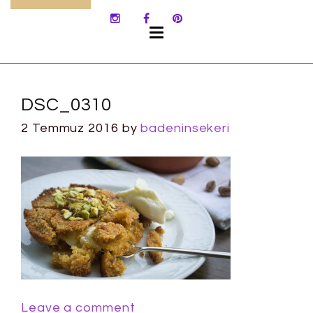
SKIP
TO
CONTENT
DSC_0310
2 Temmuz 2016
by
badeninsekeri
Leave a comment