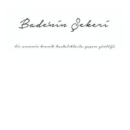
Menü
Tarifler
Blog Hakkında: Bade’nin
Şekeri’nin doğuşu ve
Misyonu
Kitaplar
Diyete Göre