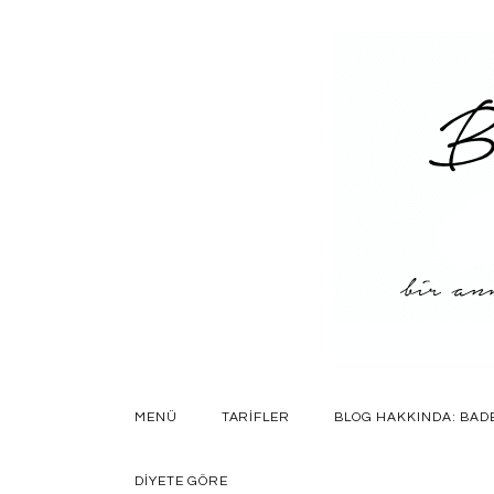
SKIP
MENÜ
TARIFLER
BLOG HAKKINDA: BAD
TO
CONTENT
DIYETE GÖRE