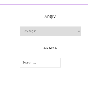
ARŞIV
Arşiv
ARAMA
Arama: