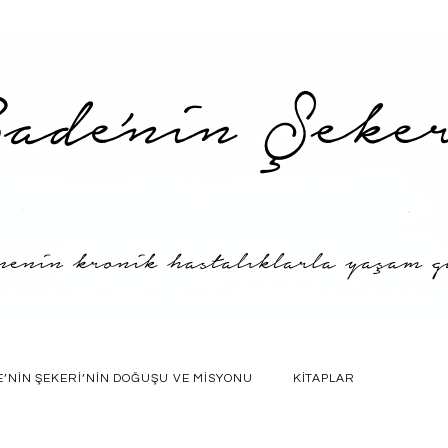
E’NIN ŞEKERI’NIN DOĞUŞU VE MISYONU
KITAPLAR