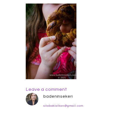
Leave a comment
badeninsekeri
silabakialkan@gmail.com