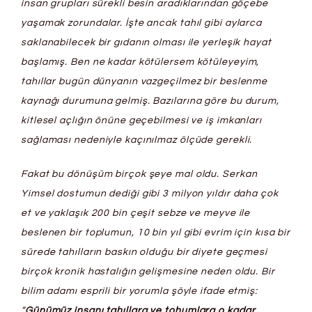
insan grupları sürekli besin aradıklarından göçebe
yaşamak zorundalar. İşte ancak tahıl gibi aylarca
saklanabilecek bir gıdanın olması ile yerleşik hayat
başlamış. Ben ne kadar kötülersem kötüleyeyim,
tahıllar bugün dünyanın vazgeçilmez bir beslenme
kaynağı durumuna gelmiş. Bazılarına göre bu durum,
kitlesel açlığın önüne geçebilmesi ve iş imkanları
sağlaması nedeniyle kaçınılmaz ölçüde gerekli.
Fakat bu dönüşüm birçok şeye mal oldu. Serkan
Yimsel dostumun dediği gibi 3 milyon yıldır daha çok
et ve yaklaşık 200 bin çeşit sebze ve meyve ile
beslenen bir toplumun, 10 bin yıl gibi evrim için kısa bir
sürede tahılların baskın olduğu bir diyete geçmesi
birçok kronik hastalığın gelişmesine neden oldu. Bir
bilim adamı esprili bir yorumla şöyle ifade etmiş:
“
Günümüz insanı tahıllara ve tohumlara o kadar