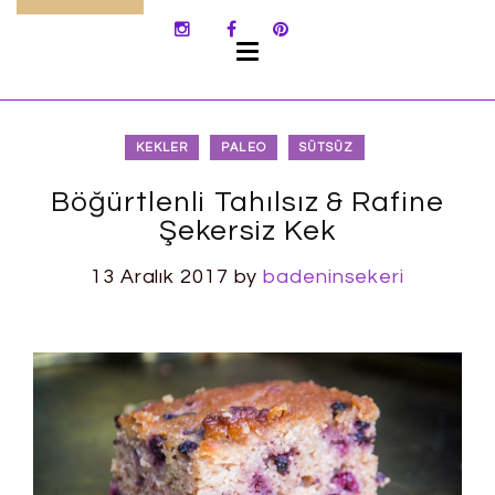
SKIP
TO
CONTENT
KEKLER
PALEO
SÜTSÜZ
Böğürtlenli Tahılsız & Rafine
Şekersiz Kek
13 Aralık 2017
by
badeninsekeri