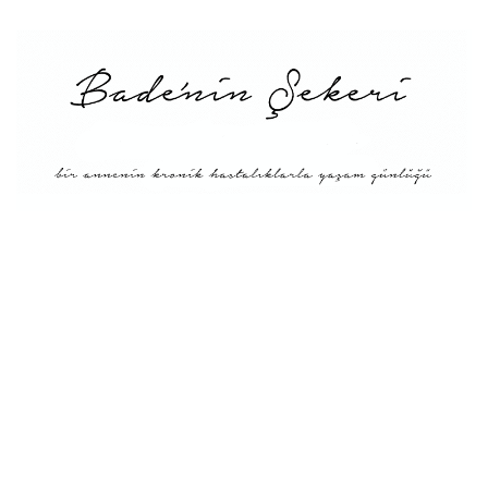
Menü
Tarifler
Blog Hakkında: Bade’nin
Şekeri’nin doğuşu ve
Misyonu
Kitaplar
Diyete Göre