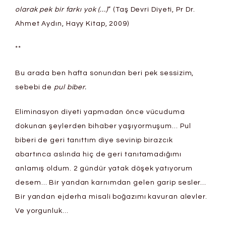
olarak pek bir farkı yok (…)
” (Taş Devri Diyeti, Pr Dr.
Ahmet Aydın, Hayy Kitap, 2009)
**
Bu arada ben hafta sonundan beri pek sessizim,
sebebi de
pul biber.
Eliminasyon diyeti yapmadan önce vücuduma
dokunan şeylerden bihaber yaşıyormuşum… Pul
biberi de geri tanıttım diye sevinip birazcık
abartınca aslında hiç de geri tanıtamadığımı
anlamış oldum. 2 gündür yatak döşek yatıyorum
desem… Bir yandan karnımdan gelen garip sesler…
Bir yandan ejderha misali boğazımı kavuran alevler.
Ve yorgunluk…