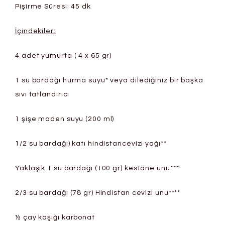
Pişirme Süresi: 45 dk
İçindekiler:
4 adet yumurta ( 4 x 65 gr)
1 su bardağı hurma suyu* veya dilediğiniz bir başka
sıvı tatlandırıcı
1 şişe maden suyu (200 ml)
1/2 su bardağı) katı hindistancevizi yağı**
Yaklaşık 1 su bardağı (100 gr) kestane unu***
2/3 su bardağı (78 gr) Hindistan cevizi unu****
½ çay kaşığı karbonat