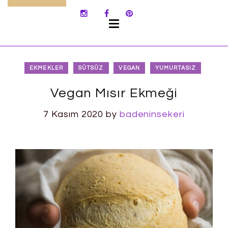
SKIP
TO
CONTENT
EKMEKLER
SÜTSÜZ
VEGAN
YUMURTASIZ
Vegan Mısır Ekmeği
7 Kasım 2020
by
badeninsekeri