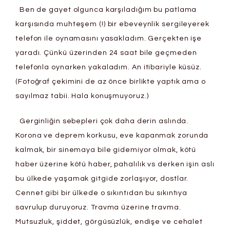
Ben de gayet olgunca karşıladığım bu patlama
karşısında muhteşem (!) bir ebeveynlik sergileyerek
telefon ile oynamasını yasakladım. Gerçekten işe
yaradı. Çünkü üzerinden 24 saat bile geçmeden
telefonla oynarken yakaladım. An itibariyle küsüz.
(Fotoğraf çekimini de az önce birlikte yaptık ama o
sayılmaz tabii. Hala konuşmuyoruz.)
Gerginliğin sebepleri çok daha derin aslında.
Korona ve deprem korkusu, eve kapanmak zorunda
kalmak, bir sinemaya bile gidemiyor olmak, kötü
haber üzerine kötü haber, pahalılık vs derken işin aslı
bu ülkede yaşamak gitgide zorlaşıyor, dostlar.
Cennet gibi bir ülkede o sıkıntıdan bu sıkıntıya
savrulup duruyoruz. Travma üzerine travma.
Mutsuzluk, şiddet, görgüsüzlük, endişe ve cehalet