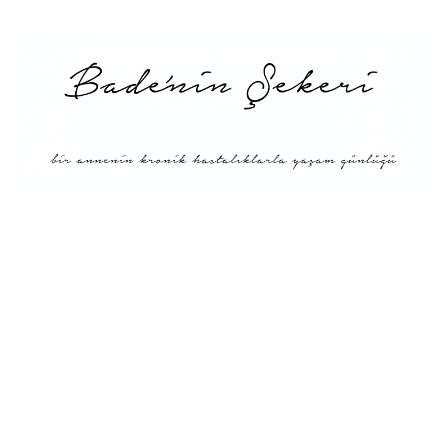
Menü
Tarifler
Blog Hakkında: Bade’nin
Şekeri’nin doğuşu ve
Misyonu
Kitaplar
Diyete Göre