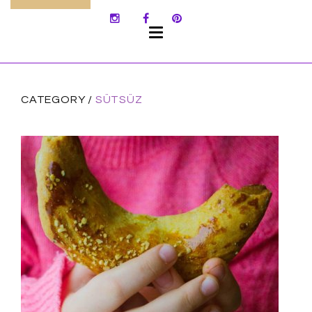
SKIP
TO
CONTENT
CATEGORY /
SÜTSÜZ