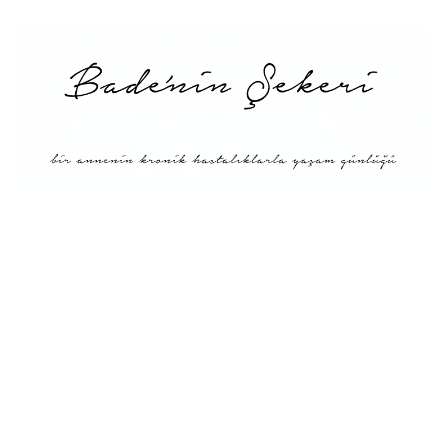
Menü
Tarifler
Blog Hakkında: Bade’nin
Şekeri’nin doğuşu ve
Misyonu
Kitaplar
Diyete Göre